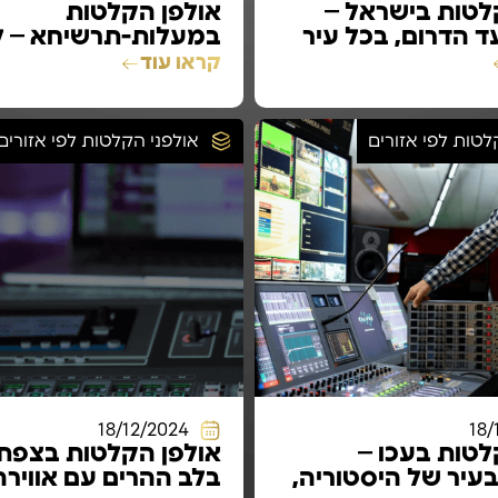
לטות בישראל –
אולפן הקלטות
ד הדרום, בכל עיר
במעלות-תרשיחא – 
ם
בלב הגליל המערבי ע
קראו עוד
השראה ייחודית
לטות לפי אזורים
אולפני הקלטות לפי אזורים
18/12/2024
18/
לטות בעכו –
אולפן הקלטות בצפת 
עיר של היסטוריה,
בלב ההרים עם אוויר