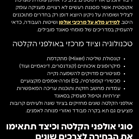
דיבור ותכנים אודיו נוספים. בלב כל אולפן עומדת מערכת
אקוסטית אשר מסננת רעשים לא רצויים, מעניקה עומק
לצליל ושומרת על ניקיון היוצא דופן רק בחדרים מתוכננים
היטב.
למידע מלא על מרכיבי אולפן
ושיטות העבודה, כדאי
להעמיק במדריכים של מומחי סאונד מובילים.
טכנולוגיה וציוד מרכזי באולפני הקלטה
קונסולת שליטה (Mixer) מתקדמת
מיקרופונים איכותיים (קונדנסרים, דינאמיים ועוד)
מוניטורים מדויקים להשמעה נקייה
מכשירי קומפרסיה, EQ ופרה-אמפים מקצועיים
עמדות מחשב חזקות ותוכנות עריכה המאפשרות
יצירתיות וטיפול מעמיק בסאונד
אולפני הקלטה שונים מחזיקים בציוד שונה ולעיתים קרובות
מציעים גם תא בקרה מבודד ואזורי מנוחה לאמנים.
סוגי אולפני הקלטה וכיצד תתאימו
את הבחירה לצרכים שונים