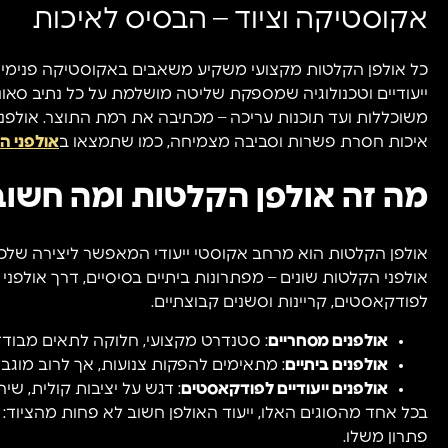
אקוסטיקה וציוד – הבסיס לאיכות
כל אולפן הקלטות מקצועי משקיע משאבים באקוסטיקה פנימית – 
ייעודיים וטכנולוגיה שמספקת שליטה מושלמת על כל נתיב סאונד
משוכללות ועד תוכנות עריכה – מכתיבה את רמת התוצר. אולפני
איכות חסרת פשרות וסביבה מצמיחה, כמו שתמצאו ב
אולפני ה
מה זה אולפן הקלטות ומה חשוב
אולפן הקלטות הוא מרחב אקוסטי ייעודי המאפשר ליצירה שלכם ל
אולפני הקלטות שונים – מפתרונות ביתיים בסיסיים, דרך אולפנ
לפודקאסטים, קריינות וסשנים קבוצתיים.
אולפנים מסחריים
: סטנדרט מקצועי, חלוקה לתאים מבודדים
אולפנים ביתיים
: מתאימים להפקות צנועות, אך לרוב מוגבל
אולפנים ייעודיים לפודקאסטים
: דגש על יציבות קולית, שיח
בכל אחד מהסוגים האלו, ייעוד האולפן חשוב לא פחות מהציוד: א
פתרון משלו.