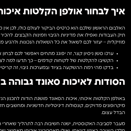
איך לבחור אולפן הקלטות איכו
האלבום הראשון שלכם הוא כרטיס הביקור לעולם כולו, לכן אין מ
תיק העבודות ואפילו את מדיניות הגיבוי וזמינות הקבצים. להכיר
מוזיקלית – יעזור לכם לשאול את כל השאלות הנכונות ולהגיע מו
ערכו סשן ניסיון קצר, זה יפוגג מתחים ויאפשר לכם לבחון 
הקשיבו להקלטות של לקוחות קודמים – כך תדעו למה לצפ
בדקו מהי רמת ההשקעה בציוד ובמערכות גיבוי, זה קריטי 
הסודות לאיכות סאונד גבוהה ב
באולפן הקלטות איכותי, איכות הסאונד מושגת הודות לתכנון הנדסי
מיקרופונים מדויקים, קונסולות דיגיטליות חדשניות ומחשבים 
הבדל עצום.
מעבר לסביבה האקוסטית, ישנה חשיבות רבה לתהליך שאחרי הה
חלקי היצירה באיזון דינאמי, ואילו מאסטרינג איכותי מאפשר שמי