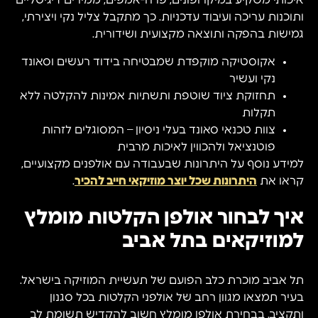
איכותי משקיע במיקרופונים, פרה-אמפים, ממירים דיגיטליים
ותוכנות עריכה ועיבוד עדכניות. כך מתקבל צליל נקי ויצירתי,
גמישות בהפקה ותוצאה מקצועית ושידורית.
אקוסטיקה מוקפדת שמבטיחה בידוד רעשים וסאונד
נקי ועשיר
תחזוקת ציוד שוטפת ותשתיות אמינות להקלטה ללא
תקלות
צוות טכנאי סאונד בעלי ניסיון – המסוגלים לזהות
פוטנציאל ולהכווין לאיכות מרבית
למידע נוסף על היתרונות שבעבודה עם אולפנים מקצועיים,
קראו את
היתרונות שכל יוצר מוזיקאי חייב להכיר
.
איך לבחור אולפן הקלטות מומלץ
למוזיקאים בתל אביב
תל אביב מוכרת כלב הפועם של תעשיית המוזיקה בישראל.
בעיר תמצאו מגוון רחב של אולפני הקלטות בכל סגנון
ותקציב. בבחירת אולפן מומלץ חשוב להקדיש תשומת לב