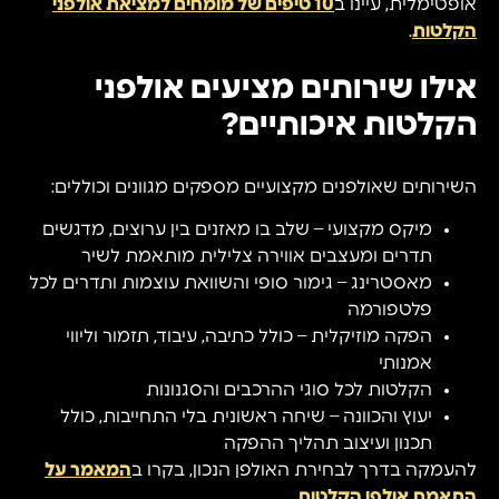
אופטימלית, עיינו ב
10 טיפים של מומחים למציאת אולפני
הקלטות
.
אילו שירותים מציעים אולפני
הקלטות איכותיים?
השירותים שאולפנים מקצועיים מספקים מגוונים וכוללים:
מיקס מקצועי – שלב בו מאזנים בין ערוצים, מדגשים
תדרים ומעצבים אווירה צלילית מותאמת לשיר
מאסטרינג – גימור סופי והשוואת עוצמות ותדרים לכל
פלטפורמה
הפקה מוזיקלית – כולל כתיבה, עיבוד, תזמור וליווי
אמנותי
הקלטות לכל סוגי ההרכבים והסגנונות
יעוץ והכוונה – שיחה ראשונית בלי התחייבות, כולל
תכנון ועיצוב תהליך ההפקה
להעמקה בדרך לבחירת האולפן הנכון, בקרו ב
המאמר על
התאמת אולפן הקלטות
.