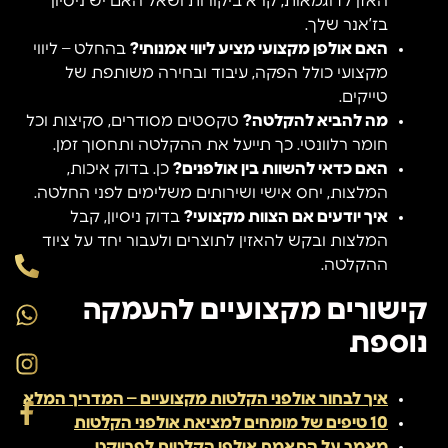
האזן לדוגמאות, קרא ביקורות ושאל האם יש ניסיון
בז’אנר שלך.
האם אולפן מקצועי מציע ליווי אמנותי?
בהחלט – ליווי
מקצועי כולל הפקה, עיבוד ובחירה משותפת של
טייקים.
מה להביא להקלטה?
טקסטים מסודרים, סקיצות וכל
חומר רלוונטי. כך תייעל את ההקלטה ותחסוך זמן.
האם כדאי להשוות בין אולפנים?
כן. בדוק איכות,
המלצות, יחס אישי ושירותים משלימים לפני החלטה.
איך יודעים אם הצוות מקצועי?
בדוק ניסיון, קבל
המלצות ובקש להאזין לתוצרים ולעבור יחד על ציוד
ההקלטה.
קישורים מקצועיים להעמקה
נוספת
איך לבחור אולפני הקלטות מקצועיים – המדריך המלא
10 טיפים של מומחים למציאת אולפני הקלטות
מאמר על התאמת אולפן הקלטות לפרויקט