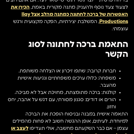
בדיחה פרטית – יוצר גשר רגשי שיישאר לעד. אם אתם רוצים
לצעוד צעד נוסף ולהעניק מתנה מקורית באמת,
הכירו את
האפשרות של ברכה לחתונה כמתנה מהלב אצל Ilay
Productions
, המשלבת יצירתיות, הפקה מקצועית ורגש
עוצמתי.
התאמת ברכה לחתונה לסוג
הקשר
חברות קרובה: שתפו זיכרון או הצלחה משותפת.
משפחה: כלולו ערכים משפחתיים ונגיעות אישיות
מהעבר.
קולגות: ברכה מתומצתת, מחויכת אבל לא מביכה.
הורים או דודים: סגנון מסורתי, עם דגש על אהבה, יחס
וחזון.
התאמה אישית במבנה ובניסוח הופכת את הברכה
למיוחדת. לעיתים, אופן ההגשה חשוב לא פחות מהמילים
עצמן – אם כבר השקעתם מחשבה, אולי תעדיפו
לעצב או