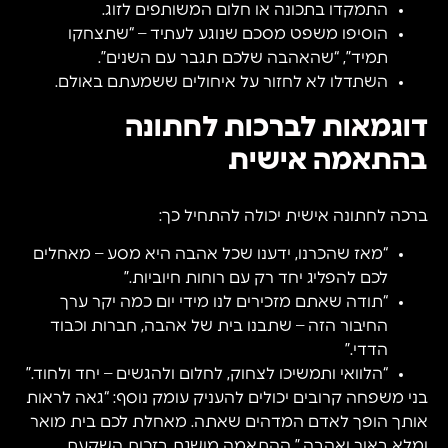
התמקדו בתכונה או חלום המשותפים לזוג.
הוסיפו משפט מסכם שנוגע לעתיד – “שתצחקו
תמיד”, “שהאהבה שלכם תגבר עם השנים”.
השתדלו לא לחזור על איחולים ששמעתם באולם.
דוגמאות לברכות לחתונה
בהתאמה אישית
ברכה לחתונה אישית יכולה להתחיל כך:
“מאז שהכרנו, ידענו שכל אהבה היא מסע – מאחלים
לכם להפליג יחד רק עם רוחות חיוביות.”
“תודה שאתם מזכירים לנו מידי יום כמה יקר ערך
החיבור הזה – שתבנו בית של אהבה, חברות וכבוד
הדדי.”
“הלוואי ותמשיכו לצחוק, לחלום ולהגשים – יחד ולחוד.”
בני משפחה קרובים יכולים להעניק עומק נוסף: “גאה לראות
אותך הופך לאדם המדהים שאתה. מאחלת לכם בית מואר
ומלא באור ואהבה.” ההתאמה מושגת בזכות השקעת