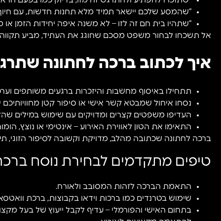
“שתזכרו להפתיע ולהתרגש זה מזו, בדיוק כמו בפעם הרא
“שהמסע שלכם יישאר תמיד מלא תחנות חדשות, עם חיוך ב
“שתהיו בית חם זה לזו – לא משנה איפה יחידות הזמן או מזג
אל תשכחו לבחור משפט מסכם שחוגג את העתיד, מביע תקווה ו
איך לכתוב ברכה לחתונה שתרגש
תתחילו באיסוף מחשבות והיזכרות ברגעים משותפים וערכ
נסחו איחול שמבטא קשר אישי או סיפור קטן מחוויותיכם יח
העדיפו משפטים קצרים ומדויקים עם שימוש במילים שהזוג
התאימו את הטון לאווירת האירוע – אינטימי או נוצץ, הומו
ברכה לחתונה שכתובה מהלב, מדויקת וקשובה לסיפור הזוגי, ת
טיפים מתקדמים לבחירת נוסח ברכה
התאמת הברכה לזהות המסובב ולאורח.
שימוש בטרנדים כמו ברכות וידאו בקבוצות, ברכת וואטס
בתחום האישי והפורמלי – עדיף לקבל ייעוץ של בעל מקצ