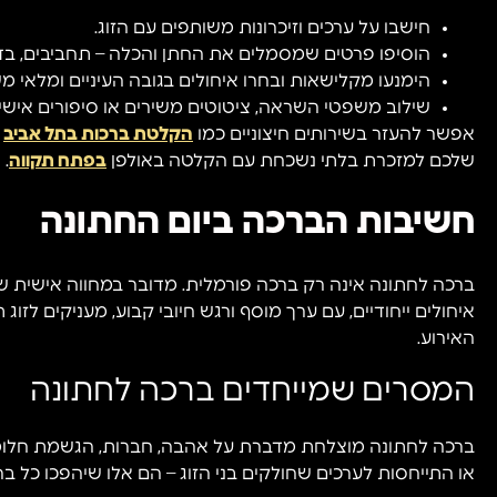
חישבו על ערכים וזיכרונות משותפים עם הזוג.
הוסיפו פרטים שמסמלים את החתן והכלה – תחביבים, בדיחו
הימנעו מקלישאות ובחרו איחולים בגובה העיניים ומלאי מ
שילוב משפטי השראה, ציטוטים משירים או סיפורים אישיים
אפשר להעזר בשירותים חיצוניים כמו
הקלטת ברכות בתל אביב
ל
שלכם למזכרת בלתי נשכחת עם הקלטה באולפן
בפתח תקווה
.
חשיבות הברכה ביום החתונה
ברכה לחתונה אינה רק ברכה פורמלית. מדובר במחווה אישית שמש
איחולים ייחודיים, עם ערך מוסף ורגש חיובי קבוע, מעניקים ל
האירוע.
המסרים שמייחדים ברכה לחתונה
ברכה לחתונה מוצלחת מדברת על אהבה, חברות, הגשמת חלומות
או התייחסות לערכים שחולקים בני הזוג – הם אלו שיהפכו כל בר