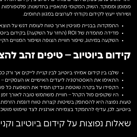
ממומן וממוקד. השוק המקומי מתאפיין בחדשנות: פלטפורמות
ושירותי ייעוץ לקידום נקודתי לערוצים במגוון תחומים.
התמקדות בבניית מוניטין ארוך טווח לעומת דגש על תוצא
מדידה מתמדת של ROI (החזר על השקעה) בקידום ביוטיוב – איך כל שקל משפיע בפועל על החשיפה
השקעה במיתוג, שיפור חוויית הצופה ושימור המנויים הקיי
קידום ביוטיוב – טיפים זהב לה
שלבו בין קידום אמיתי ביוטיוב לבין קניית לייקים אך ורק כ
התאימו את האסטרטגיה ליעדים האישיים או העסקיים – הגד
הקפידו על בקרה שוטפת ובדקו תמיד את השפעת כל פעולה
היו שקופים מול הקהל – חוויית משתמש טובה לאורך זמן 
טעות נפוצה היא להסתפק בשיטות קצרות טווח דוגמת הזרמת לי
ביוטיוב. לכן, עדיף להתמקד בצמיחה אורגנית לצד שימוש מושכ
שאלות נפוצות על קידום ביוטיוב וקניי