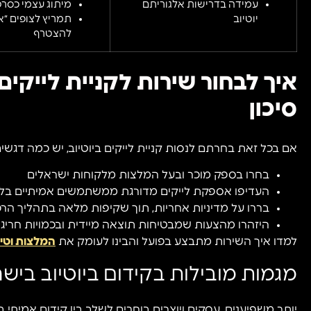
עמידה בדרישות אלגוריתם
מיתוג עצמי כסרטו
יוטיוב
תמריץ לצופים “א
להצטרף
איך לבחור שירות לקניית לייקים 
סיכון
אם בכל זאת בחרתם לנסות קניית לייקים ביוטיוב, יש כמה דגשים
בחרו בספק מוכר ובעל המלצות מלקוחות ישראלים
העדיפו אספקת לייקים מדורגת ממשתמשים אמיתיים בל
בררו על מדיניות אחריות, תוך שקיפות מלאה בתהליך הר
היזהרו מהצעות שמבטיחות תוצאה מיידית ובכמויות חריגו
למדו איך השירות מתבצע בפועל והבינו לעומק את
המלצות וטי
מגמות מובילות בקידום ביוטיוב ביש
יותר משפיענים, עסקים ויוצרים בוחרים לשלב בין קידום אמיתי ביו