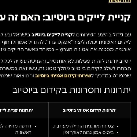
והזדמנויות
.
קניית לייקים ביוטיוב: האם זה 
עם גידול בהיצע השירותים ל
קניית לייקים ביוטיוב
בישראל ובעולם
לייקים ראשונית יכולה ליצור “אפקט עדר”, להגדיל אמון ולדחוף
אורגנית מסכנת את אמינות הערוץ – במיוחד כאשר הלייקים מזוי
יוטיוב יודעת לזהות פעילות לא אותנטית, והענישה עשויה לכלול 
תבחרו לשלב לקידום ביוטיוב מהלך מסוג זה, עשו זאת במשורה,
שמפורט במדריך ל
שירותי קידום אמיתי ביוטיוב
והתוצאות שמתקב
יתרונות וחסרונות בקידום ביוטיוב
יתרונות קידום אמיתי ביוטיוב
יתרונות קניית לייק
צמיחה אורגנית וקהילה מעורבת
דחיפה מהירה למ
ביסוס אמון גבוה לאורך זמן
ראשונית