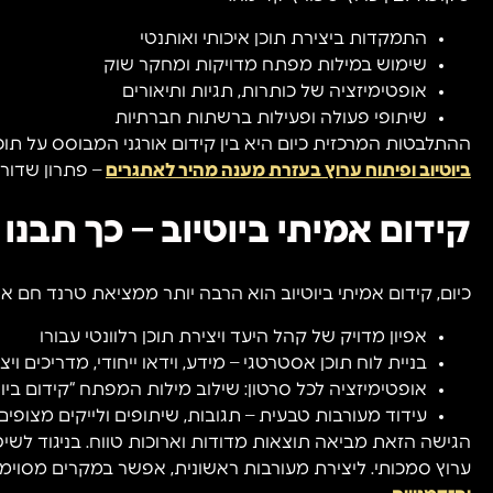
התמקדות ביצירת תוכן איכותי ואותנטי
שימוש במילות מפתח מדויקות ומחקר שוק
אופטימיזציה של כותרות, תגיות ותיאורים
שיתופי פעולה ופעילות ברשתות חברתיות
ההתלבטות המרכזית כיום היא בין קידום אורגני המבוסס על תוכן
ביוטיוב ופיתוח ערוץ בעזרת מענה מהיר לאתגרים
– פתרון שדור
קידום אמיתי ביוטיוב – כך תבנו
כיום, קידום אמיתי ביוטיוב הוא הרבה יותר ממציאת טרנד חם או 
אפיון מדויק של קהל היעד ויצירת תוכן רלוונטי עבורו
בניית לוח תוכן אסטרטגי – מידע, וידאו ייחודי, מדריכים ויצ
אופטימיזציה לכל סרטון: שילוב מילות המפתח “קידום ביוט
עידוד מעורבות טבעית – תגובות, שיתופים ולייקים מצופים
הגישה הזאת מביאה תוצאות מדודות וארוכות טווח. בניגוד לשיט
ערוץ סמכותי. ליצירת מעורבות ראשונית, אפשר במקרים מסוימי