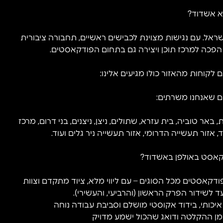
א אשדוד?
ל. עם נגישות מצוינת לכבישים ראשיים, תחבורה ציבורית
פכה למרכז תוכן ויצירה גם בתחום הפודקאסטים.
לקוחות מהאזור כולו מגיעים אלינו:
ים שאנחנו משרתים:
, באר טוביה, בית עזרא, שתולים, ניצן, ניצנים, בני דרום, מרכז
אזור תעשייה הדרומי, אזור תעשייה ניר גלים ועוד.
אסט באולפן באשדוד?
ודקאסטים מכל הסוגים – עם ליווי מלא, ציוד מתקדם וצוות
לשידור הפרק הראשון (והרביעי, והעשירי).
יכותי, בידוד אקוסטי מושלם וסביבת עבודה נוחה
מן ההקלטה ודואג שהכול ישמע מדויק