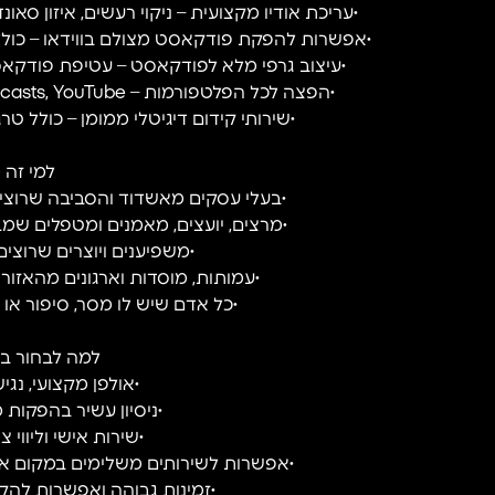
•עריכת אודיו מקצועית – ניקוי רעשים, איזון סאונ
•אפשרות להפקת פודקאסט מצולם בווידאו – כולל 
•עיצוב גרפי מלא לפודקאסט – עטיפת פודקאס
•הפצה לכל הפלטפורמות – Spotify, Apple Podcasts, Google Podcasts, YouTube ועוד
•שירותי קידום דיגיטלי ממומן – כולל ט
למי זה 
•בעלי עסקים מאשדוד והסביבה שרוצי
•מרצים, יועצים, מאמנים ומטפלים שמ
•משפיענים ויוצרים שרוצי
•עמותות, מוסדות וארגונים מהאזו
•כל אדם שיש לו מסר, סיפור או 
למה לבחור בע
•אולפן מקצועי, נג
•ניסיון עשיר בהפקות 
•שירות אישי וליווי 
•אפשרות לשירותים משלימים במקום אחד –
•זמינות גבוהה ואפשרות להק