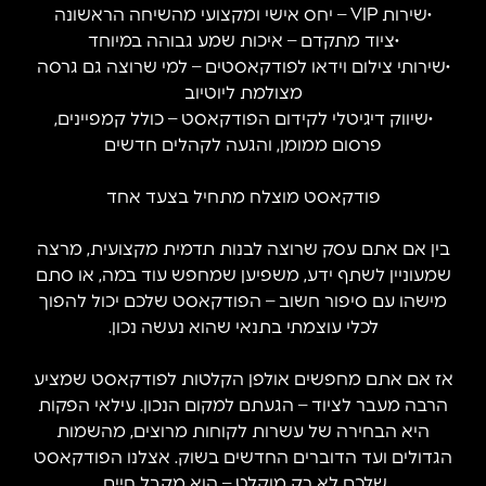
•שירות VIP – יחס אישי ומקצועי מהשיחה הראשונה
•ציוד מתקדם – איכות שמע גבוהה במיוחד
•שירותי צילום וידאו לפודקאסטים – למי שרוצה גם גרסה
מצולמת ליוטיוב
•שיווק דיגיטלי לקידום הפודקאסט – כולל קמפיינים,
פרסום ממומן, והגעה לקהלים חדשים
פודקאסט מוצלח מתחיל בצעד אחד
בין אם אתם עסק שרוצה לבנות תדמית מקצועית, מרצה
שמעוניין לשתף ידע, משפיען שמחפש עוד במה, או סתם
מישהו עם סיפור חשוב – הפודקאסט שלכם יכול להפוך
לכלי עוצמתי בתנאי שהוא נעשה נכון.
אז אם אתם מחפשים אולפן הקלטות לפודקאסט שמציע
הרבה מעבר לציוד – הגעתם למקום הנכון. עילאי הפקות
היא הבחירה של עשרות לקוחות מרוצים, מהשמות
הגדולים ועד הדוברים החדשים בשוק. אצלנו הפודקאסט
שלכם לא רק מוקלט – הוא מקבל חיים.