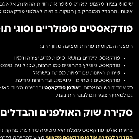
שימוש בציוד מקצועי לא רק משפר את חוויית ההאזנה, אלא 
איכותי. ההבדל המובהק בין הפקות ביתיות לאולפני פודקאסט מ
פודקאסטים פופולריים וסוגי תו
הסצנה המקומית פורחת ומציעה מגוון רחב:
פודקאסט לילדים בנושאי סיפור, מדע, יצירה ודמיון
פודקאסט מומלץ בתחומים כמו תרבות, טכנולוגיה, פיננסי
שיחות ראיונות עם דמויות מפתח בישראל
פודקאסטים נישתיים – מגיימינג ועד הורות מודעת
כל אחד דורש התאמות ב
אולפן פודקאסט
ובבחירת הציוד. כאש
גם למאזין הצעיר וגם לבוגר התובעני.
סקירת שוק האולפנים והבדלים 
בחירת אולפן פודקאסט מוצלח היא משימה שדורשת מחקר, ניסיו
המדריך לבחירת אולפן פודקאסט מקצועי
מציע להתייחס לפרמט