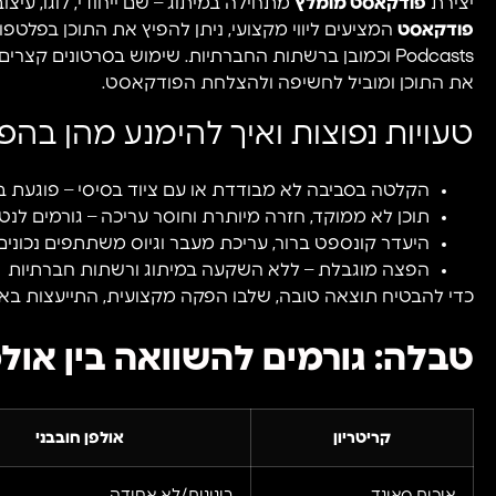
יצירת
פודקאסט מומלץ
מתחילה במיתוג – שם ייחודי, לוגו, עיצו
פודקאסט
Podcasts וכמובן ברשתות החברתיות. שימוש בסרטונים קצ
את התוכן ומוביל לחשיפה ולהצלחת הפודקאסט.
טעויות נפוצות ואיך להימנע מהן ב
הקלטה בסביבה לא מבודדת או עם ציוד בסיסי – פוגעת בסא
תוכן לא ממוקד, חזרה מיותרת וחוסר עריכה – גורמים לנ
היעדר קונספט ברור, עריכת מעבר וגיוס משתתפים נכונים
הפצה מוגבלת – ללא השקעה במיתוג ורשתות חברתיות
כדי להבטיח תוצאה טובה, שלבו הפקה מקצועית, התייעצות בא
טבלה: גורמים להשוואה בין אול
קריטריון
אולפן חובבני
איכות סאונד
בינונית/לא אחידה