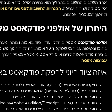
אחד השלבים החשובים בתהליך הוא בחירת אולפן מתאים. בחירה
אקוסטיקה ושירותי עריכה.
ההנחיות החשובות לפני שבוחרים או
ולחסוך זמן, כסף ואכזבות.
היתרון של אולפני פודקאסט מק
אולפני פודקאסט
מספקים חלל ייעודי, ציוד באיכות גבוהה, מער
בתוכן ובסיפור. עבור מי שמקפיד על איכות, התהליך הופך פשוט 
ביצירת פודקאסט לילדים או פודקאסט מומלץ – מעניקה ערך א
עם צוות מנוסה
.
איזה ציוד חיוני להפקת פודקאסט בא
מיקרופונים איכותיים (קונדנסר או דינאמיים) למקסימום ב
מוניטורים (רמקולים או אוזניות) המאפשרים האזנה ובקרה 
מערכות הקלטה דיגיטליות וממשקי אודיו עדכניים
תוכנת עריכת סאונד – Audacity/Adobe Audition/Descript
מערכות תאורה, בידוד אקוסטי, פילטרים וניהול כבלים