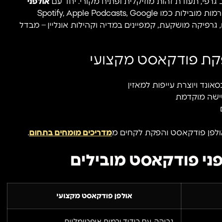
ב גרפי, תעודת זהות מוזיקלית ופתיח מקורי. יחד עם
אולפני
המציעים ליווי מקצועי, ניתן להפיץ את התוכן בפלטפורמות מובילות כמו Spotify, Apple Podcasts, Google
רים, גרפיקה מושקעת, קמפיינים במדיה וקהילות אונליין – מבדל
הפקת פודקאסט מקצועי
ונד ויוצרת עייפות למאזין
טישה מוקדמת
ולפן פודקאסט והפקת לקחים מ
מדריכים מומחים בתחום
.
פני פודקאסט מובילים
אולפן פודקאסט מקצועי
גבוהה, עם בידוד ורמות אופטימליות