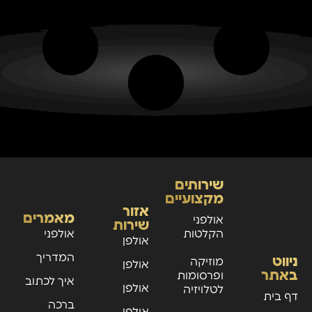
שירותים
מקצועיים
אזור
מאמרים
אולפני
שירות
הקלטות
אולפני
אולפן
הקלטות
הקלטות
המדריך
ניווט
מוזיקה
אולפן
מומלצים –
באתר
בכל הארץ –
להשוואת
ופרסומות
הקלטות
איך לכתוב
טיפים
אולפן
לטלויזיה
המקום שבו
אולפני
דף בית
בישראל –
ברכה
ויתרונות
הקלטות
ברכה
המוזיקה
הקלטות –
אולפן