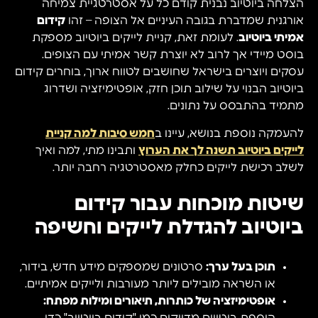
הצלחה ביוטיוב נבנית קודם כל על אסטרטגיית צמיחה
אורגנית שמדברת בגובה העיניים אל הצופה – זהו
קידום
אמיתי ביוטיוב
. לעומת זאת, קניית לייקים ביוטיוב מספקת
בוסט מיידי אך לרוב לא יוצרת קשר אמיתי עם הצופים.
עסקים ויוצרים בישראל שחושבים לטווח ארוך, בוחרים קידום
ביוטיוב הבנוי על שילוב תוכן חזק, אופטימיזציה ושדרוג
מתמיד בהתבסס על נתונים.
להעמקה נוספת בנושא, עיינו ב
חמש סיבות למה קניית
לייקים ביוטיוב תשנה לך את הערוץ
ותבינו מתי, למה ואיך
לשלב רכישת לייקים כחלק מאסטרטגיה רחבה יותר.
שיטות מוכחות עבור קידום
ביוטיוב להגדלת לייקים וחשיפה
תוכן בעל ערך:
סרטונים שמספקים מידע חדש, בידור,
או השראה מובילים ליותר מעורבות ולייקים אמיתיים.
אופטימיזציה של כותרות, תיאורים ומילות מפתח:
הוספת ביטויים מדויקים כמו "קידום ביוטיוב" כדי