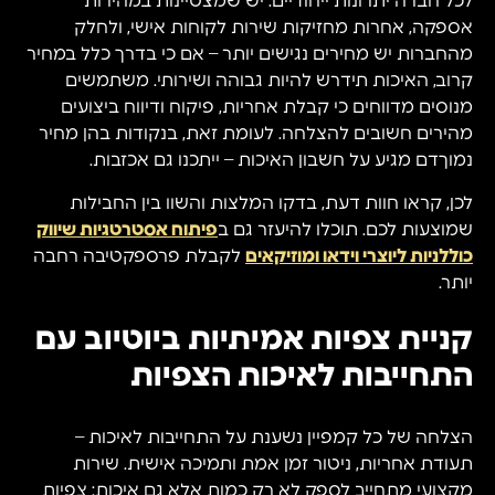
לכל חברה יתרונות ייחודיים: יש שמצטיינות במהירות
אספקה, אחרות מחזיקות שירות לקוחות אישי, ולחלק
מהחברות יש מחירים נגישים יותר – אם כי בדרך כלל במחיר
קרוב, האיכות תידרש להיות גבוהה ושירותי. משתמשים
מנוסים מדווחים כי קבלת אחריות, פיקוח ודיווח ביצועים
מהירים חשובים להצלחה. לעומת זאת, בנקודות בהן מחיר
נמוךדם מגיע על חשבון האיכות – ייתכנו גם אכזבות.
לכן, קראו חוות דעת, בדקו המלצות והשוו בין החבילות
שמוצעות לכם. תוכלו להיעזר גם ב
פיתוח אסטרטגיות שיווק
כוללניות ליוצרי וידאו ומוזיקאים
לקבלת פרספקטיבה רחבה
יותר.
קניית צפיות אמיתיות ביוטיוב עם
התחייבות לאיכות הצפיות
הצלחה של כל קמפיין נשענת על התחייבות לאיכות –
תעודת אחריות, ניטור זמן אמת ותמיכה אישית. שירות
מקצועי מתחייב לספק לא רק כמות אלא גם איכות: צפיות