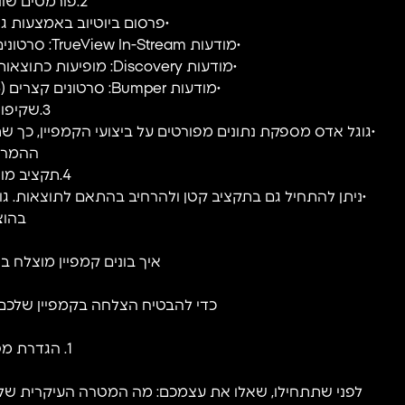
2.פורמטים שונים של מודעות:
•פרסום ביוטיוב באמצעות גוג
•מודעות TrueView In-Stream: סרטונים שמופיעים לפני או במהלך תוכן ביוטיוב.
•מודעות Discovery: מופיעות כתוצאות חיפוש ביוטיוב או בדף הבית של יוטיוב.
•מודעות Bumper: סרטונים קצרים (6 שניות) שנועדו להשאיר רושם מהיר.
3.שקיפות ובקרה:
•גוגל אדס מספקת נתונים מפורטים על ביצועי הקמפיין, כך ש
ההמרות
4.תקציב מותאם אישית:
בהוצ
איך בונים קמפיין מוצלח ב
כדי להבטיח הצלחה בקמפיין שלכם,
1. הגדרת מטרות ברורות
לפני שתתחילו, שאלו את עצמכם: מה המטרה העיקרית של ה