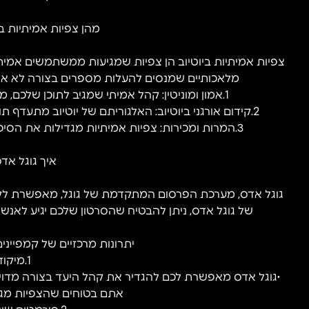
מהן צפיות אמיתיות בי
צפיות אמיתיות ביוטיוב הן צפיות שמגיעות ממשתמשים אמיתיים
מלאכותיים שמנסים להעלות מספרים בצורה לא אור
1.אמון ומוניטין: קהל אמיתי שמגיב לתוכן שלכם, משאיר לייקים ותגובות, תורם למוניטין שלכם ברשת.
2.קידום אורגני ביוטיוב: האלגוריתם של יוטיוב מתעדף תוכן שמקבל צפיות איכותיות, מה שמוביל לחשיפה נוספת.
3.המרות ומכירות: צפיות אמיתיות מגדילות את הסיכוי למכור מוצרים, שירותים או למנף את המותג שלכם.
איך גוגל אדס
גוגל אדס, מערכת הפרסום המתקדמת של גוגל, מאפשרת לקדם
של גוגל אדס, ניתן להבטיח שהסרטון שלכם יגיע לאנשים
יתרונות מרכזיים של קמפיינים
1.מיקוד מדויק:
•גוגל אדס מאפשרת לכם להגדיר את קהל היעד בצורה מדויקת, ב
אתם בטוחים שהצפיות מגי