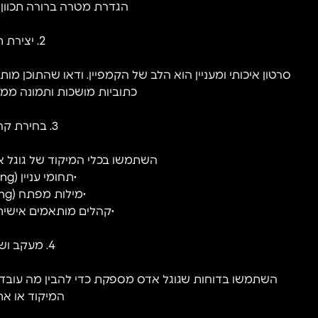
הגדרת מטרה ברורה תכוון
2. יצירת תוכן איכותי
סרטון איכותי ומעניין הוא הלב של הקמפיין. ודאו שהתוכן מ
כתוביות מושכות ותמונה ממוזערת (humbnail
3. בחירת קהל יעד מדויק
השתמשו בכלי המיקוד של גוגל א
•תחומי עניין (Interest targeting)
•מילות מפתח (Keyword targeting)
•קהלים מותאמים אישית (stom audiences
4. מעקב ושיפור מתמיד
השתמשו בדוחות שגוגל אדס מספקת כדי להבין מה עובד ו
המיקוד או את 