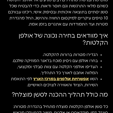
מוקדמת ובגישה. מתחילים רבים מגיעים אל אולפני הקלטה
כשהם מלאי התרגשות וגם חוסר ודאות. כדי להבטיח שכל
סשן יסתיים בתוצאה איכותית ובסיפוק אישי, ריכזנו עבורכם
10 טיפים עיקריים למיקסום החוויה וההישג, החל מהגדרת
מטרות ועד התמודדות עם אתגרים בזמן אמת.
איך מוודאים בחירה נכונה של אולפן
הקלטות?
הגדירו מטרות ברורות להקלטה.
בחרו אולפן עם ניסיון מוכח בז’אנר המוזיקה שלכם.
העדיפו אולפני הקלטה עם צוות סבלני ומקצועי,
המלווה אתכם לאורך כל התהליך.
השוו
אפשרויות אולפנים במרכז הארץ
לפי התאמת
השירות, הציוד והאווירה לצרכים האישיים.
מה כולל תהליך ההכנה לסשן מוצלח?
כל סשן אולפן הקלטות מוצלח מתחיל בהגדרת מטרות:
סינגל, דמו, פודקאסט או אלבום. חשוב להתעדכן מראש