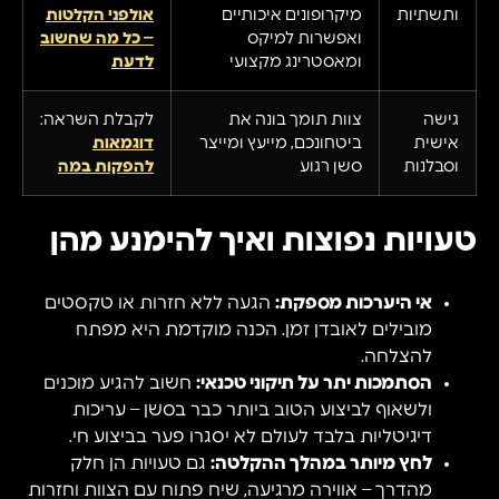
ותשתיות
מיקרופונים איכותיים
אולפני הקלטות
ואפשרות למיקס
– כל מה שחשוב
ומאסטרינג מקצועי
לדעת
גישה
צוות תומך בונה את
לקבלת השראה:
אישית
ביטחונכם, מייעץ ומייצר
דוגמאות
וסבלנות
סשן רגוע
להפקות במה
טעויות נפוצות ואיך להימנע מהן
אי היערכות מספקת:
הגעה ללא חזרות או טקסטים
מובילים לאובדן זמן. הכנה מוקדמת היא מפתח
להצלחה.
הסתמכות יתר על תיקוני טכנאי:
חשוב להגיע מוכנים
ולשאוף לביצוע הטוב ביותר כבר בסשן – עריכות
דיגיטליות בלבד לעולם לא יסגרו פער בביצוע חי.
לחץ מיותר במהלך ההקלטה:
גם טעויות הן חלק
מהדרך – אווירה מרגיעה, שיח פתוח עם הצוות וחזרות